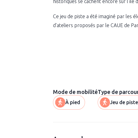
historiques se cachent encore sur l’île 
Ce jeu de piste a été imaginé par les élè
d'ateliers proposés par le CAUE de Pari
Mode de mobilité
Type de parcou
À pied
Jeu de piste