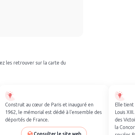
ez les retrouver sur la carte du
Construit au cœur de Paris et inauguré en
Elle tien
1962, le mémorial est dédié à l'ensemble des
Louis XIII
déportés de France.
des Victo
la Concor
Consulter le site web
royales P