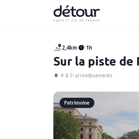
2,4km
1h
Sur la piste d
4ᵉ & 5ᵉ arrondissements
Patrimoine