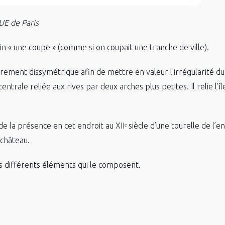
AUE de Paris
n « une coupe » (comme si on coupait une tranche de ville).
irement dissymétrique afin de mettre en valeur l'irrégularité du
trale reliée aux rives par deux arches plus petites. Il relie l’îl
e la présence en cet endroit au XIIᵉ siècle d’une tourelle de l’
 château.
 différents éléments qui le composent.