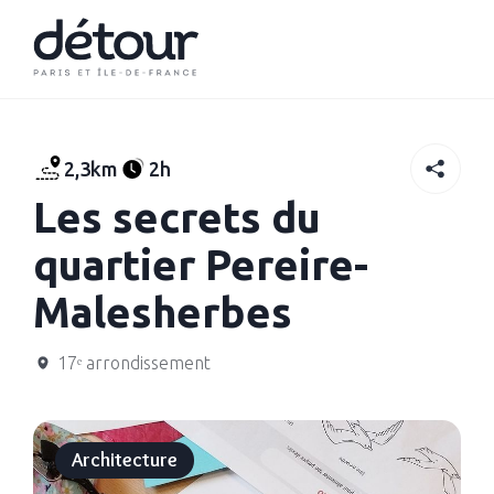
2,3km
2h
Les secrets du
quartier Pereire-
Malesherbes
17ᵉ arrondissement
Architecture