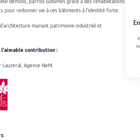
 été démolis, parfois sublimés grâce à des réhabilitations
uts pour redonner vie à ces bâtiments à l'identité forte.
En
 d'architecture mariant patrimoine industriel et
P
n
l'aimable contribution :
er Lauzeral, Agence NeM.
rs