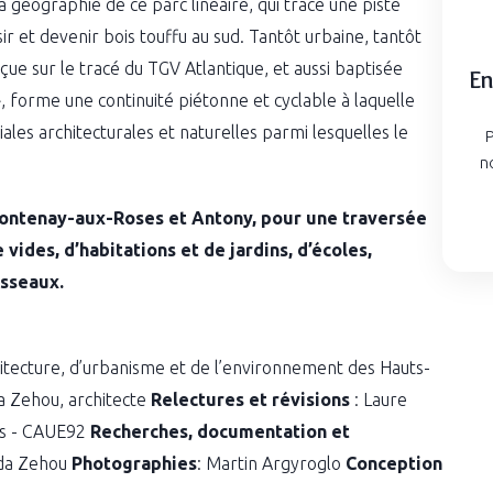
a géographie de ce parc linéaire, qui trace une piste
ir et devenir bois touffu au sud. Tantôt urbaine, tantôt
e sur le tracé du TGV Atlantique, et aussi baptisée
En
, forme une continuité piétonne et cyclable à laquelle
les architecturales et naturelles parmi lesquelles le
P
n
 Fontenay-aux-Roses et Antony, pour une traversée
vides, d’habitations et de jardins, d’écoles,
isseaux.
hitecture, d’urbanisme et de l’environnement des Hauts-
a Zehou, architecte
Relectures et révisions
: Laure
es - CAUE92
Recherches, documentation et
uida Zehou
Photographies
: Martin Argyroglo
Conception