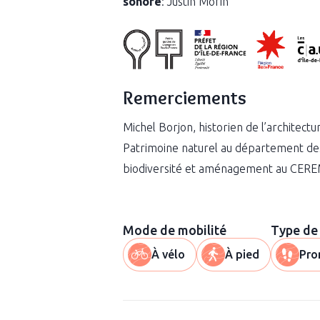
sonore
: Justin Morin
Remerciements
Michel Borjon, historien de l’architect
Patrimoine naturel au département des
biodiversité et aménagement au CER
Mode de mobilité
Type de
À vélo
À pied
Pro