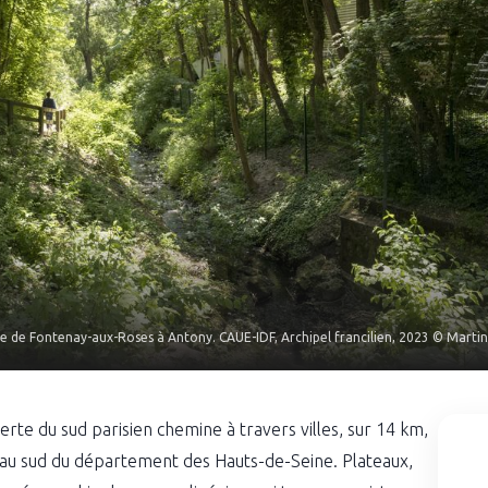
e de Fontenay-aux-Roses à Antony. CAUE-IDF, Archipel francilien, 2023 © Martin
te du sud parisien chemine à travers villes, sur 14 km,
au sud du département des Hauts-de-Seine. Plateaux,