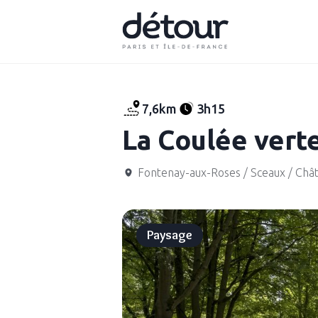
7,6km
3h15
La Coulée vert
Fontenay-aux-Roses / Sceaux / Châ
Paysage