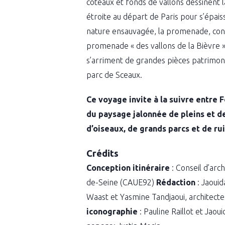
coteaux et fonds de vallons dessinent l
étroite au départ de Paris pour s’épaiss
nature ensauvagée, la promenade, conçu
promenade « des vallons de la Bièvre »
s’arriment de grandes pièces patrimonia
parc de Sceaux.
Ce voyage invite à la suivre entre
du paysage jalonnée de pleins et de 
d’oiseaux, de grands parcs et de ru
Crédits
Conception itinéraire
: Conseil d’arc
de-Seine (CAUE92)
Rédaction
: Jaouid
Waast et Yasmine Tandjaoui, architect
iconographie
: Pauline Raillot et Jao