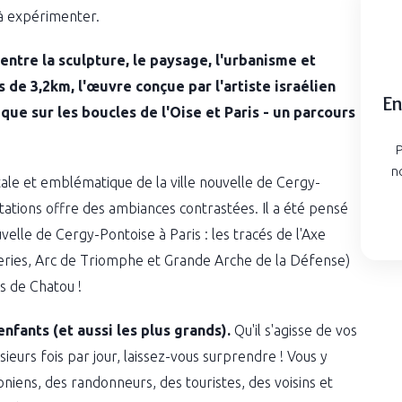
à expérimenter.
e entre la sculpture, le paysage, l'urbanisme et
s de 3,2km, l'œuvre conçue par l'artiste israélien
En
ue sur les boucles de l'Oise et Paris - un parcours
P
n
e et emblématique de la ville nouvelle de Cergy-
ations offre des ambiances contrastées. Il a été pensé
velle de Cergy-Pontoise à Paris : les tracés de l'Axe
uileries, Arc de Triomphe et Grande Arche de la Défense)
es de Chatou !
enfants (et aussi les plus grands).
Qu'il s'agisse de vos
ieurs fois par jour, laissez-vous surprendre ! Vous y
niens, des randonneurs, des touristes, des voisins et