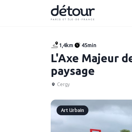
1,4km
45min
L'Axe Majeur d
paysage
Cergy
Art Urbain