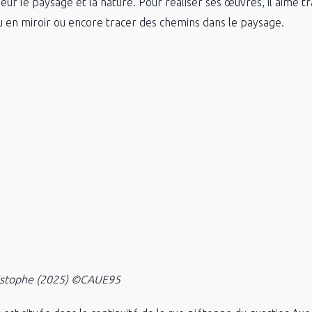
ur le paysage et la nature. Pour réaliser ses œuvres, il aime t
 en miroir ou encore tracer des chemins dans le paysage.
ristophe (2025) ©CAUE95