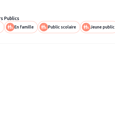
rs
Publics
En famille
Public scolaire
Jeune public