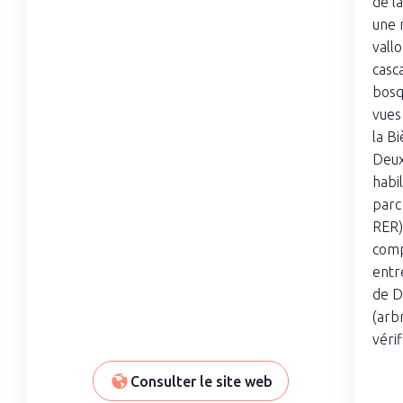
de l
une 
vall
casc
bosq
vues
la B
Deux
habi
parc 
RER) 
comp
entr
de D
(arb
vérif
Consulter le site web