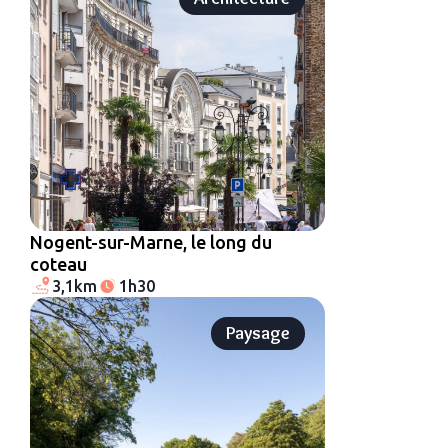
Nogent-sur-Marne, le long du
coteau
3,1km
1h30
Paysage