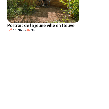
Portrait de la jeune ville en fleuve
11,2km
3h
Patrimoine
Au fil de l’Ourcq : de la Villette à
Pantin